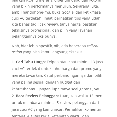
biarkan AC-mu merana, dipenuhi debu dan kotoran
yang bikin performanya menurun. Sekarang juga,
ambil handphone-mu, buka Google, dan ketik “jasa
cuci AC terdekat”. Ingat, perhatikan tips yang udah
kita bahas tadi: cek review, tanya harga, pastikan
teknisinya profesional, dan pilih yang layanan
pelanggannya oke punya.
Nah, biar lebih spesifik, nih, ada beberapa
call-to-
action
yang bisa kamu langsung eksekusi:
Cari Tahu Harga:
Telpon atau chat minimal 3 jasa
cuci AC terdekat untuk tahu harga dan promo yang
mereka tawarkan. Catat perbandingannya dan pilih
yang paling sesuai dengan budget dan
kebutuhanmu. Jangan lupa tanya soal garansi, ya!
Baca Review Pelanggan:
Luangkan waktu 15 menit
untuk membaca minimal 5 review pelanggan dari
jasa cuci AC yang kamu incar. Perhatikan komentar
tentang kualitas kerja, ketepatan waktu, dan